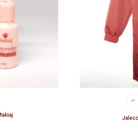
PP
akiaj
Jaleco