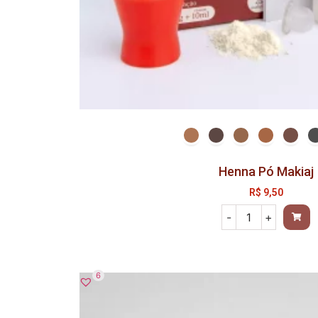
Henna Pó Makiaj
R$
9,50
-
+
6