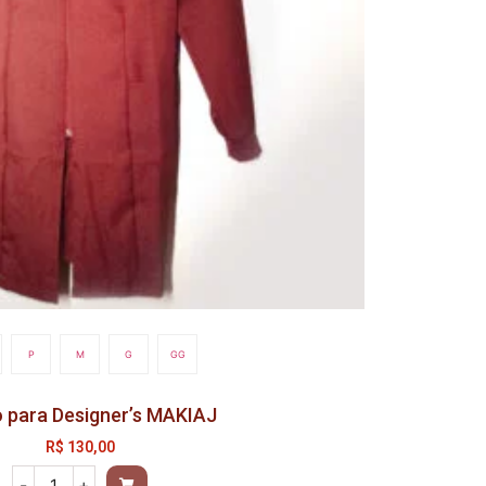
P
M
G
GG
 para Designer’s MAKIAJ
R$
130,00
-
+