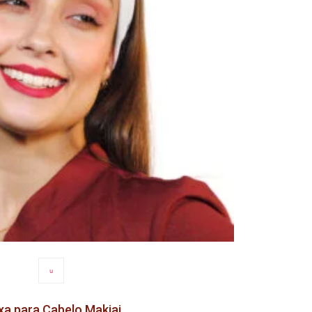
u
xa para Cabelo Makiaj