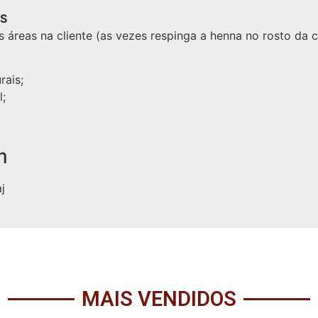
OS
as áreas na cliente (as vezes respinga a henna no rosto da 
rais;
l;
m
j
MAIS VENDIDOS