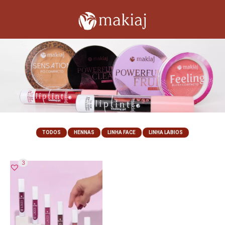
TODOS
HENNAS
LINHA FACE
LINHA LABIOS
34
3
1