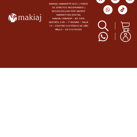
MAKIAJ MAKEUP © 2021 | TODOS
OS DIREITOS RESERVADOS |
DESENVOLVIDO POR:
KAIROS
MARKETING DIGITAL
MAKIAJ MAKEUP – AV. SEN.
QUEIRÓS, 645 – 1º ANDAR – SALA
15 – CENTRO HISTÓRICO DE SÃO
PAULO – SP, 01018-000
Selo
Selo
Selo
Selo
01
01
01
01