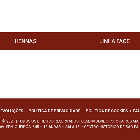
HENNAS
LINHA FACE
DEVOLUÇÕES
POLÍTICA DE PRIVACIDADE
POLÍTICA DE COOKIES
FA
 © 2021 | TODOS OS DIREITOS RESERVADOS | DESENVOLVIDO POR:
KAIROS MAR
V. SEN. QUEIRÓS, 645 – 1º ANDAR – SALA 15 – CENTRO HISTÓRICO DE SÃO PAU