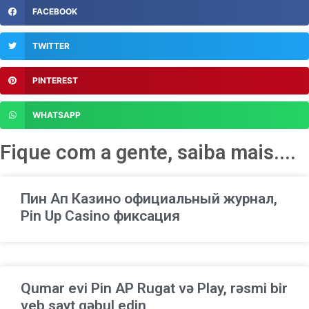
FACEBOOK
TWITTER
PINTEREST
WHATSAPP
Fique com a gente, saiba mais....
Пин Ап Казино официальный журнал,
Pin Up Casino фиксация
Qumar evi Pin AP Rugat və Play, rəsmi bir
veb sayt qəbul edin