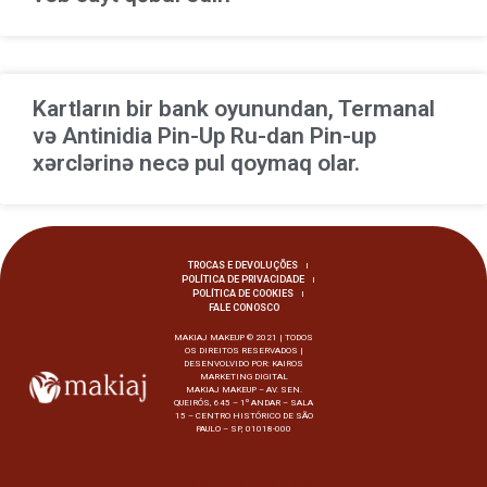
Kartların bir bank oyunundan, Termanal
və Antinidia Pin-Up Ru-dan Pin-up
xərclərinə necə pul qoymaq olar.
TROCAS E DEVOLUÇÕES
POLÍTICA DE PRIVACIDADE
POLÍTICA DE COOKIES
FALE CONOSCO
MAKIAJ MAKEUP © 2021 | TODOS
OS DIREITOS RESERVADOS |
DESENVOLVIDO POR:
KAIROS
MARKETING DIGITAL
MAKIAJ MAKEUP – AV. SEN.
QUEIRÓS, 645 – 1º ANDAR – SALA
15 – CENTRO HISTÓRICO DE SÃO
PAULO – SP, 01018-000
Selo
Selo
Selo
Selo