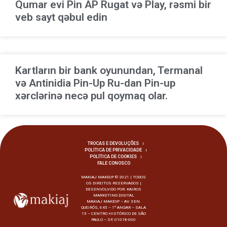
Qumar evi Pin AP Rugat və Play, rəsmi bir
veb sayt qəbul edin
Kartların bir bank oyunundan, Termanal
və Antinidia Pin-Up Ru-dan Pin-up
xərclərinə necə pul qoymaq olar.
TROCAS E DEVOLUÇÕES
POLÍTICA DE PRIVACIDADE
POLÍTICA DE COOKIES
FALE CONOSCO
MAKIAJ MAKEUP © 2021 | TODOS
OS DIREITOS RESERVADOS |
DESENVOLVIDO POR:
KAIROS
MARKETING DIGITAL
MAKIAJ MAKEUP – AV. SEN.
QUEIRÓS, 645 – 1º ANDAR – SALA
15 – CENTRO HISTÓRICO DE SÃO
PAULO – SP, 01018-000