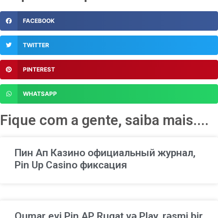
FACEBOOK
TWITTER
PINTEREST
WHATSAPP
Fique com a gente, saiba mais....
Пин Ап Казино официальный журнал,
Pin Up Casino фиксация
Qumar evi Pin AP Rugat və Play, rəsmi bir