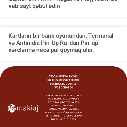
veb sayt qəbul edin
Kartların bir bank oyunundan, Termanal
və Antinidia Pin-Up Ru-dan Pin-up
xərclərinə necə pul qoymaq olar.
TROCAS E DEVOLUÇÕES
POLÍTICA DE PRIVACIDADE
POLÍTICA DE COOKIES
FALE CONOSCO
MAKIAJ MAKEUP © 2021 | TODOS
OS DIREITOS RESERVADOS |
DESENVOLVIDO POR:
KAIROS
MARKETING DIGITAL
MAKIAJ MAKEUP – AV. SEN.
QUEIRÓS, 645 – 1º ANDAR – SALA
15 – CENTRO HISTÓRICO DE SÃO
PAULO – SP, 01018-000