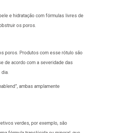
pele e hidratação com fórmulas livres de
obstruir os poros.
os poros. Produtos com esse rótulo são
ase de acordo com a severidade das
 dia.
rmablend”, ambas amplamente
retivos verdes, por exemplo, são
 uma fórmula translúcida ou mineral, que