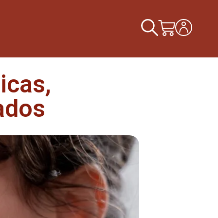
icas,
ados