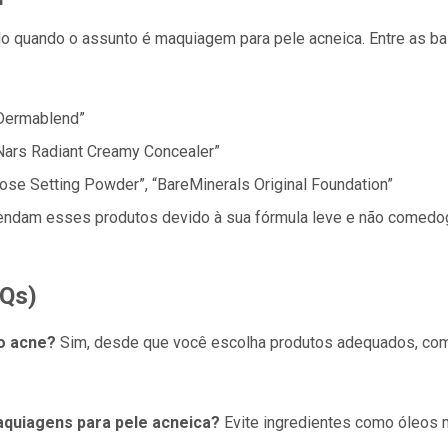
 quando o assunto é maquiagem para pele acneica. Entre as ba
 Dermablend”
“Nars Radiant Creamy Concealer”
ose Setting Powder”, “BareMinerals Original Foundation”
ndam esses produtos devido à sua fórmula leve e não comedogê
AQs)
o acne?
Sim, desde que você escolha produtos adequados, co
aquiagens para pele acneica?
Evite ingredientes como óleos min