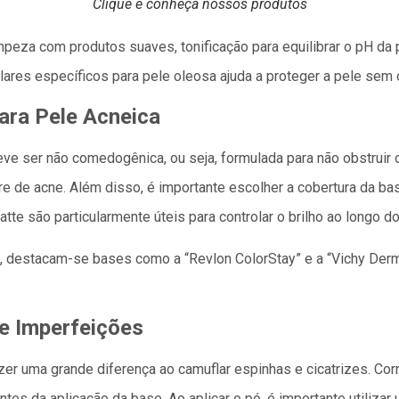
Clique e conheça nossos produtos
peza com produtos suaves, tonificação para equilibrar o pH da 
lares específicos para pele oleosa ajuda a proteger a pele sem 
ara Pele Acneica
e ser não comedogênica, ou seja, formulada para não obstruir 
e de acne. Além disso, é importante escolher a cobertura da b
 são particularmente úteis para controlar o brilho ao longo do
o, destacam-se bases como a “Revlon ColorStay” e a “Vichy De
e Imperfeições
zer uma grande diferença ao camuflar espinhas e cicatrizes. Cor
ntes da aplicação da base. Ao aplicar o pó, é importante utilizar