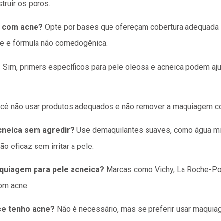
truir os poros.
e com acne?
Opte por bases que ofereçam cobertura adequada 
e e fórmula não comedogênica.
?
Sim, primers específicos para pele oleosa e acneica podem ajuda
cê não usar produtos adequados e não remover a maquiagem cor
neica sem agredir?
Use demaquilantes suaves, como água mic
 eficaz sem irritar a pele.
quiagem para pele acneica?
Marcas como Vichy, La Roche-Po
om acne.
se tenho acne?
Não é necessário, mas se preferir usar maquiag