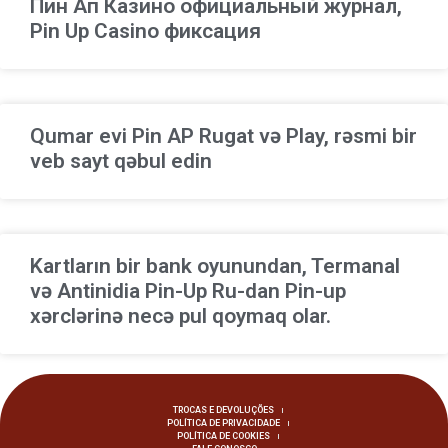
Пин Ап Казино официальный журнал,
Pin Up Casino фиксация
Qumar evi Pin AP Rugat və Play, rəsmi bir
veb sayt qəbul edin
Kartların bir bank oyunundan, Termanal
və Antinidia Pin-Up Ru-dan Pin-up
xərclərinə necə pul qoymaq olar.
TROCAS E DEVOLUÇÕES
POLÍTICA DE PRIVACIDADE
POLÍTICA DE COOKIES