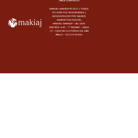
FALE CONOSCO
MAKIAJ MAKEUP © 2021 | TODOS
OS DIREITOS RESERVADOS |
DESENVOLVIDO POR:
KAIROS
MARKETING DIGITAL
MAKIAJ MAKEUP – AV. SEN.
QUEIRÓS, 645 – 1º ANDAR – SALA
15 – CENTRO HISTÓRICO DE SÃO
PAULO – SP, 01018-000
Selo
Selo
Selo
Selo
01
01
01
01