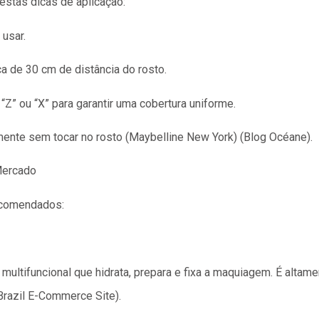
estas dicas de aplicação:
 usar.
ca de 30 cm de distância do rosto.
“Z” ou “X” para garantir uma cobertura uniforme.
nte sem tocar no rosto​ (Maybelline New York)​​ (Blog Océane)​.
Mercado
ecomendados:
multifuncional que hidrata, prepara e fixa a maquiagem. É alt
Brazil E-Commerce Site)​.