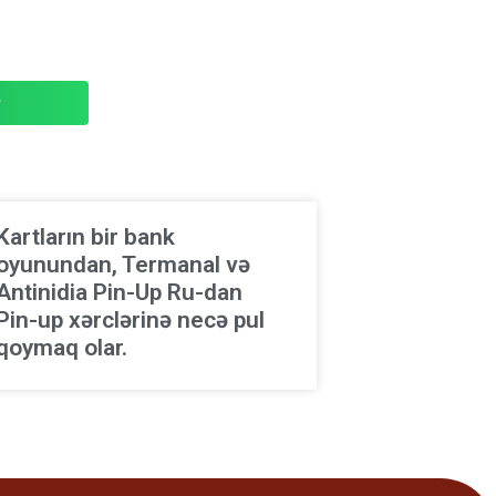
P
Kartların bir bank
oyunundan, Termanal və
Antinidia Pin-Up Ru-dan
Pin-up xərclərinə necə pul
qoymaq olar.