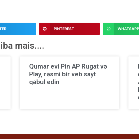
TER
PINTEREST
WHATSAP
ba mais....
Qumar evi Pin AP Rugat və
n
Play, rəsmi bir veb sayt
qəbul edin