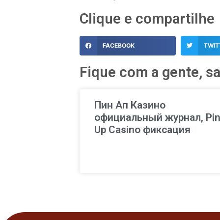
Clique e compartilhe
FACEBOOK
TWIT
Fique com a gente, sai
Пин Ап Казино
официальный журнал, Pi
Up Casino фиксация