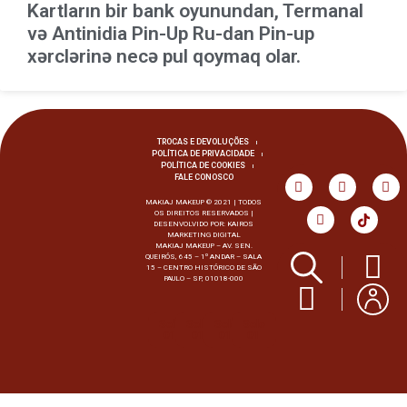
Kartların bir bank oyunundan, Termanal
və Antinidia Pin-Up Ru-dan Pin-up
xərclərinə necə pul qoymaq olar.
TROCAS E DEVOLUÇÕES
POLÍTICA DE PRIVACIDADE
POLÍTICA DE COOKIES
FALE CONOSCO
MAKIAJ MAKEUP © 2021 | TODOS
OS DIREITOS RESERVADOS |
DESENVOLVIDO POR:
KAIROS
MARKETING DIGITAL
MAKIAJ MAKEUP – AV. SEN.
QUEIRÓS, 645 – 1º ANDAR – SALA
15 – CENTRO HISTÓRICO DE SÃO
PAULO – SP, 01018-000
Selo
Selo
Selo
Selo
01
01
01
01